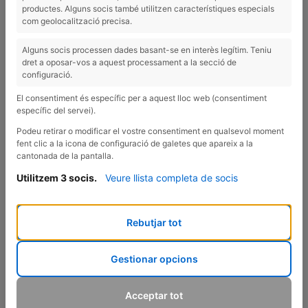
productes. Alguns socis també utilitzen característiques especials
com geolocalització precisa.
Alguns socis processen dades basant-se en interès legítim. Teniu
dret a oposar-vos a aquest processament a la secció de
configuració.
El consentiment és específic per a aquest lloc web (consentiment
específic del servei).
Podeu retirar o modificar el vostre consentiment en qualsevol moment
fent clic a la icona de configuració de galetes que apareix a la
cantonada de la pantalla.
Utilitzem 3 socis.
Veure llista completa de socis
Rebutjar tot
...PERQUÈ LA COMPRA DEL SUPERMERCAT NO SIGUI
Gestionar opcions
LA TEVA ENEMIGA!
Acceptar tot
Moltes vegades, comprar al supermercat es converteix en el