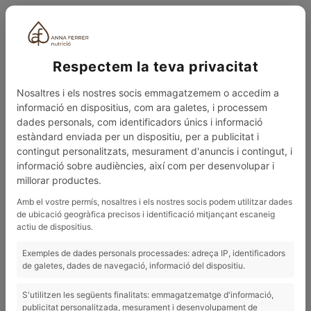
CAT
Respectem la teva privacitat
Nosaltres i els nostres socis emmagatzemem o accedim a
informació en dispositius, com ara galetes, i processem
dades personals, com identificadors únics i informació
estàndard enviada per un dispositiu, per a publicitat i
contingut personalitzats, mesurament d'anuncis i contingut, i
0
MENÚ
informació sobre audiències, així com per desenvolupar i
millorar productes.
BLOG
3 CONSELLS...
Amb el vostre permís, nosaltres i els nostres socis podem utilitzar dades
de ubicació geogràfica precisos i identificació mitjançant escaneig
14/03/2022
actiu de dispositius.
3 consells...
Exemples de dades personals processades: adreça IP, identificadors
de galetes, dades de navegació, informació del dispositiu.
S'utilitzen les següents finalitats: emmagatzematge d'informació,
publicitat personalitzada, mesurament i desenvolupament de