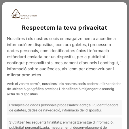
CAT
Respectem la teva privacitat
Nosaltres i els nostres socis emmagatzemem o accedim a
informació en dispositius, com ara galetes, i processem
dades personals, com identificadors únics i informació
estàndard enviada per un dispositiu, per a publicitat i
contingut personalitzats, mesurament d'anuncis i contingut, i
0
MENÚ
informació sobre audiències, així com per desenvolupar i
millorar productes.
BLOG
5 CONSELLS PER SENTIR-TE RADIANT AQUEST HIVERN
Amb el vostre permís, nosaltres i els nostres socis podem utilitzar dades
de ubicació geogràfica precisos i identificació mitjançant escaneig
17/10/2025
actiu de dispositius.
5 consells per sentir-te radiant
Exemples de dades personals processades: adreça IP, identificadors
aquest hivern
de galetes, dades de navegació, informació del dispositiu.
S'utilitzen les següents finalitats: emmagatzematge d'informació,
5 CONSELLS PER SENTIR-TE RADIANT AQUEST
publicitat personalitzada, mesurament i desenvolupament de