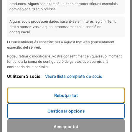
HIVERN
productes. Alguns socis també utilitzen característiques especials
com geolocalització precisa.
L’hivern pot ser una època preciosa… però també ens pot fer
sentir més cansades, inflades o sense energia. Per això he
Alguns socis processen dades basant-se en interès legítim. Teniu
dret a oposar-vos a aquest processament a la secció de
preparat un vídeo amb 5 consells senzills per cuidar-te amb
configuració.
amor i sentir-te radiant. Sense restriccions, sense culpes i
sense complicar-te la vida. 🌿
El consentiment és específic per a aquest lloc web (consentiment
específic del servei).
🌸 Petits canvis que t’ajudaran a:
Podeu retirar o modificar el vostre consentiment en qualsevol moment
fent clic a la icona de configuració de galetes que apareix a la
– Tenir més energia,
cantonada de la pantalla.
– Reduir la inflor,
– Descansar millor,
Utilitzem 3 socis.
Veure llista completa de socis
– I tornar a reconnectar amb tu.
Rebutjar tot
Recorda: no necessites ser perfecta per cuidar-te, només fer
petites coses que et facin bé.
Gestionar opcions
Però necessito saber què necessites tu de mi! He preparat una
petita enquesta per saber cap on encaminar el meu proper
Acceptar tot
programa sobre nutrició i hàbits saludables.