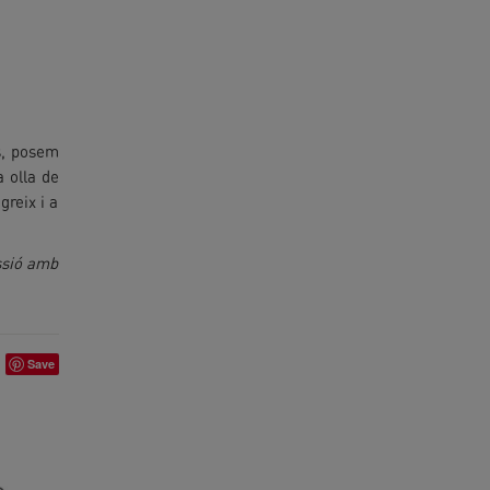
ts, posem
a olla de
greix i a
ssió amb
Save