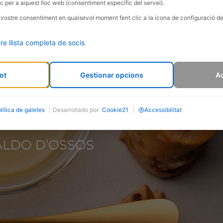
c per a aquest lloc web (consentiment específic del servei).
l vostre consentiment en qualsevol moment fent clic a la icona de configuració de
re llista completa de socis
ot
Gestionar opcions
Ac
lítica de galetes
|
Desarrollado por
Cookie21
|
Accessibilitat