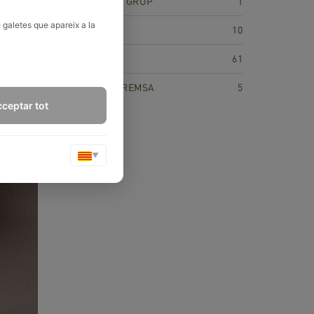
DEPURA'T EN GRUP
1
 galetes que apareix a la
NUTRICIÓ
10
RECEPTES
61
RECULL DE PREMSA
5
ceptar tot
▼