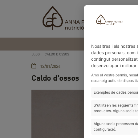
Nosaltres i els nostre
dades personals, com id
BLOG
CALDO D'OSSOS
contingut personalitzat
desenvolupar i millorar
12/01/2024
Amb el vostre permís, nosal
Caldo d'ossos
escaneig actiu de dispositi
Exemples de dades persona
S'utilitzen les següents 
productes. Alguns socis t
Alguns socis processen da
configuració.