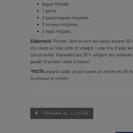
Aigua filtrada.
1 porro.
2 pastanagues mitjanes.
2 xirivies mitjanes.
2 naps mitjans.
Elaboració
: Primer, fem al forn els ossos durant 30
els ossos a l'olla amb el vinagre i una tira d'alga 
cocció lenta. Passades les 20 h, afegim les verdures
gaudir d’un bon caldo d’ossos!
*NOTA:
aquest caldo es pot coure un mínim de 20 ho
la pressió al mínim.
TORNAR AL LLISTAT