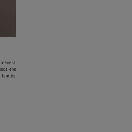
a manera
ssos ens
e font de