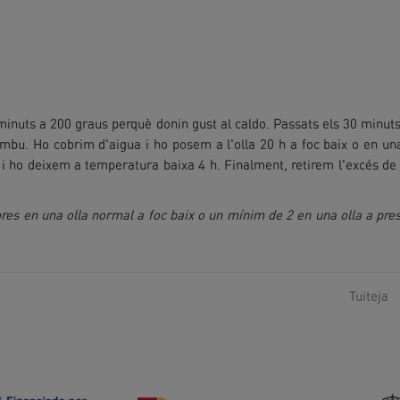
 minuts a 200 graus perquè donin gust al caldo. Passats els 30 minu
kombu. Ho cobrim d'aigua i ho posem a l'olla 20 h a foc baix o en un
 i ho deixem a temperatura baixa 4 h. Finalment, retirem l'excés de 
res en una olla normal a foc baix o un mínim de 2 en una olla a pre
Tuiteja