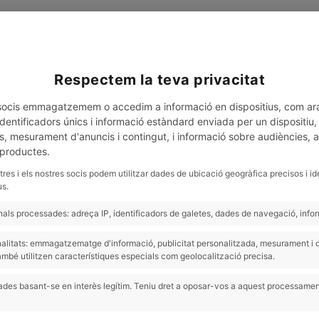
Respectem la teva privacitat
ANNA FERRER
SHO
s socis emmagatzemem o accedim a informació en dispositius, com ar
entificadors únics i informació estàndard enviada per un dispositiu, p
s, mesurament d'anuncis i contingut, i informació sobre audiències, 
 productes.
tres i els nostres socis podem utilitzar dades de ubicació geogràfica precisos i id
us.
ls processades: adreça IP, identificadors de galetes, dades de navegació, inform
finalitats: emmagatzematge d'informació, publicitat personalitzada, mesurament 
ambé utilitzen característiques especials com geolocalització precisa.
des basant-se en interès legítim. Teniu dret a oposar-vos a aquest processamen