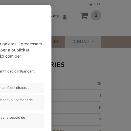
CAT
0
EL MEU COMPTE
P
SERVEIS
BLOG
CONTACTE
a galetes, i processem
er a publicitat i
així com per
CATEGORIES
entificació mitjançant
35
ació del dispositiu.
ACTIVITATS
1
i desenvolupament de
CONSELLS
5
t a la secció de
CONSELLS
2