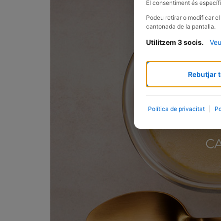
El consentiment és específi
Podeu retirar o modificar e
cantonada de la pantalla.
Utilitzem 3 socis.
Veu
Rebutjar t
Política de privacitat
|
Po