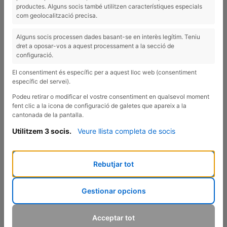
productes. Alguns socis també utilitzen característiques especials
com geolocalització precisa.
Alguns socis processen dades basant-se en interès legítim. Teniu
dret a oposar-vos a aquest processament a la secció de
configuració.
El consentiment és específic per a aquest lloc web (consentiment
específic del servei).
Podeu retirar o modificar el vostre consentiment en qualsevol moment
fent clic a la icona de configuració de galetes que apareix a la
cantonada de la pantalla.
Utilitzem 3 socis.
Veure llista completa de socis
Rebutjar tot
Gestionar opcions
Acceptar tot
UNA RECEPTA HIVERNAL MOLT SALUDABLE!