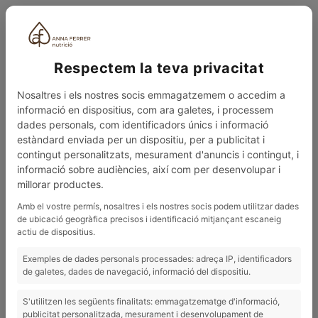
CAT
Respectem la teva privacitat
Nosaltres i els nostres socis emmagatzemem o accedim a
informació en dispositius, com ara galetes, i processem
dades personals, com identificadors únics i informació
estàndard enviada per un dispositiu, per a publicitat i
contingut personalitzats, mesurament d'anuncis i contingut, i
0
MENÚ
informació sobre audiències, així com per desenvolupar i
millorar productes.
BLOG
CARXOFES A LA VINAGRETA
Amb el vostre permís, nosaltres i els nostres socis podem utilitzar dades
de ubicació geogràfica precisos i identificació mitjançant escaneig
14/01/2022
actiu de dispositius.
Carxofes a la vinagreta
Exemples de dades personals processades: adreça IP, identificadors
de galetes, dades de navegació, informació del dispositiu.
S'utilitzen les següents finalitats: emmagatzematge d'informació,
publicitat personalitzada, mesurament i desenvolupament de