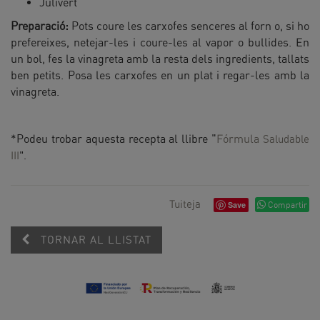
Julivert
Preparació:
Pots coure les carxofes senceres al forn o, si ho
prefereixes, netejar-les i coure-les al vapor o bullides. En
un bol, fes la vinagreta amb la resta dels ingredients, tallats
ben petits. Posa les carxofes en un plat i regar-les amb la
vinagreta.
*Podeu trobar aquesta recepta al llibre "
Fórmula
Saludable
III
".
Tuiteja
Save
Compartir
TORNAR AL LLISTAT