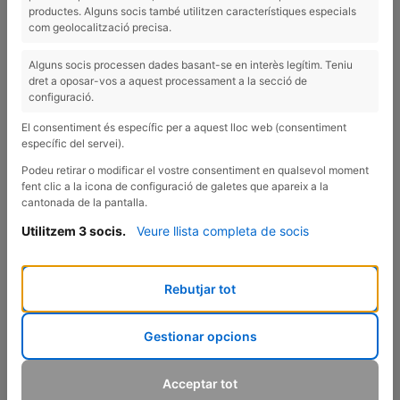
productes. Alguns socis també utilitzen característiques especials
com geolocalització precisa.
Alguns socis processen dades basant-se en interès legítim. Teniu
dret a oposar-vos a aquest processament a la secció de
configuració.
El consentiment és específic per a aquest lloc web (consentiment
específic del servei).
Podeu retirar o modificar el vostre consentiment en qualsevol moment
fent clic a la icona de configuració de galetes que apareix a la
cantonada de la pantalla.
UNA RECEPTA MOLT REFRESCANT!
Utilitzem 3 socis.
Veure llista completa de socis
El cogombre, tot i que es pot trobar tot l’any, és una verdura
d’estiu rica en aigua i potassi; és a dir, és molt refrescant.
L’alvocat, per la seva banda, és una fruita carregada de
Rebutjar tot
greixos saludables i una gran font de minerals, vitamines
del grup B i àcid fòlic. Avui t’explico una recepta molt
Gestionar opcions
senzilla que combina aquests dos productes; es tracta
d’una crema de cogombre i alvocat.
Acceptar tot