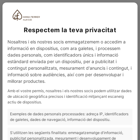
CAT
Respectem la teva privacitat
Nosaltres i els nostres socis emmagatzemem o accedim a
informació en dispositius, com ara galetes, i processem
dades personals, com identificadors únics i informació
estàndard enviada per un dispositiu, per a publicitat i
contingut personalitzats, mesurament d'anuncis i contingut, i
0
MENÚ
informació sobre audiències, així com per desenvolupar i
millorar productes.
BLOG
CREMA DE COGOMBRE I ALVOCAT
Amb el vostre permís, nosaltres i els nostres socis podem utilitzar dades
de ubicació geogràfica precisos i identificació mitjançant escaneig
26/06/2020
actiu de dispositius.
Crema de cogombre i alvocat
Exemples de dades personals processades: adreça IP, identificadors
de galetes, dades de navegació, informació del dispositiu.
S'utilitzen les següents finalitats: emmagatzematge d'informació,
publicitat personalitzada, mesurament i desenvolupament de