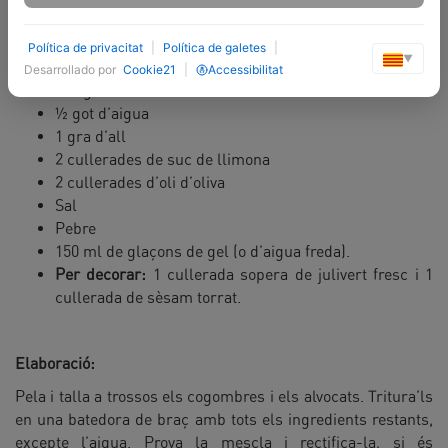
Ingredients:
Política de privacitat
|
Política de galetes
|
▼
1 alvocat
Desarrollado por
Cookie21
|
Accessibilitat
2 cogombres
½ got d’aigua
1 gra d’all
2 cullerades de suc de llimona
2 cullerades d’oli d’oliva
Sal
Pebre
150 ml de glaçons de gel (o d’aigua freda).
Per decorar:
1 cullerada sopera de julivert fresc i 1
cullerada de sèsam torrat.
Elaboració:
Pela i talla a trossos els cogombres i els alvocats. Tritura’ls
en una batedora de braç amb tots els ingredients restants,
excepte l’aigua. Prova la mescla i rectifica-la, si és