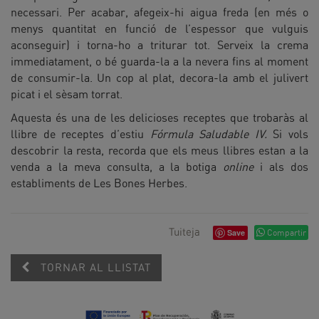
necessari. Per acabar, afegeix-hi aigua freda (en més o
menys quantitat en funció de l’espessor que vulguis
aconseguir) i torna-ho a triturar tot. Serveix la crema
immediatament, o bé guarda-la a la nevera fins al moment
de consumir-la. Un cop al plat, decora-la amb el julivert
picat i el sèsam torrat.
Aquesta és una de les delicioses receptes que trobaràs al
llibre de receptes d’estiu
Fórmula Saludable IV.
Si vols
descobrir la resta, recorda que els meus llibres estan a la
venda a la meva consulta, a la botiga
online
i als dos
establiments de Les Bones Herbes.
Tuiteja
Save
Compartir
TORNAR AL LLISTAT