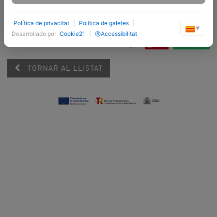
Política de privacitat
|
Política de galetes
|
▼
Desarrollado por
Cookie21
|
Accessibilitat
Tuiteja
Save
Compartir
TORNAR AL LLISTAT