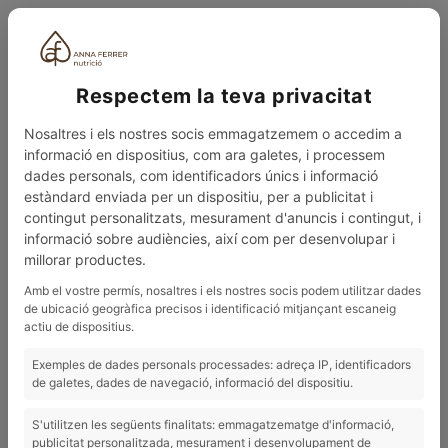
CAT
Respectem la teva privacitat
Nosaltres i els nostres socis emmagatzemem o accedim a
informació en dispositius, com ara galetes, i processem
dades personals, com identificadors únics i informació
estàndard enviada per un dispositiu, per a publicitat i
contingut personalitzats, mesurament d'anuncis i contingut, i
0
MENÚ
informació sobre audiències, així com per desenvolupar i
millorar productes.
BLOG
M'ENGREIXARÀ MENJAR FRUITS SECS?
Amb el vostre permís, nosaltres i els nostres socis podem utilitzar dades
de ubicació geogràfica precisos i identificació mitjançant escaneig
19/09/2025
actiu de dispositius.
M'engreixarà menjar fruits secs?
Exemples de dades personals processades: adreça IP, identificadors
de galetes, dades de navegació, informació del dispositiu.
M'ENGREIXARÀ MENJAR FRUITS SECS?
S'utilitzen les següents finalitats: emmagatzematge d'informació,
publicitat personalitzada, mesurament i desenvolupament de