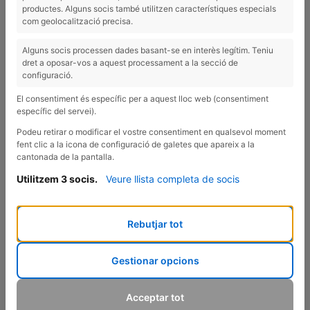
Comença la temporada de fruits secs! 👏🏻 Un dels ingredients
productes. Alguns socis també utilitzen característiques especials
de la tardor que es poden conservar i menjar tot l'any. Ens
com geolocalització precisa.
aporten:
Alguns socis processen dades basant-se en interès legítim. Teniu
dret a oposar-vos a aquest processament a la secció de
💪🏼 Energia
configuració.
🌰 Greixos saludables
🧠 Proteïna vegetal
El consentiment és específic per a aquest lloc web (consentiment
🚾 Fibra
específic del servei).
😋 I el seu regust de tardor!
Podeu retirar o modificar el vostre consentiment en qualsevol moment
fent clic a la icona de configuració de galetes que apareix a la
cantonada de la pantalla.
Però s'han de consumir torrats o crus? Quina quantitat n'has de
menjar? Et desvetllo alguns secrets en aquest vídeo... 🔝
Utilitzem 3 socis.
Veure llista completa de socis
Rebutjar tot
Gestionar opcions
Acceptar tot