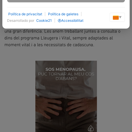
que van millor en aquesta etapa.
✔️ Inclou proteïna de qualitat a cada àpat per evitar pics de
Política de privacitat
|
Política de galetes
|
gana i conservar la sacietat.
▼
Desarrollado por
Cookie21
|
Accessibilitat
✔️ I hi ha moltes altres petites estratègies que poden marcar
una gran diferència. Les anem treballant juntes a consulta o
dins del programa Lleugera i Vital, sempre adaptades al
moment vital i a les necessitats de cadascuna.