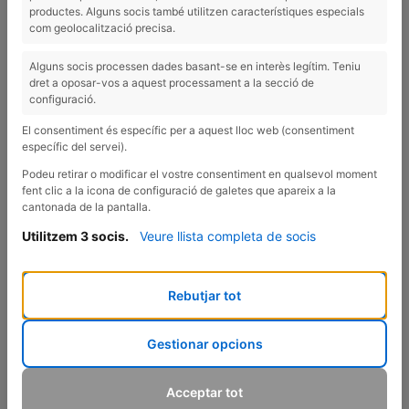
D'ABANS?
productes. Alguns socis també utilitzen característiques especials
com geolocalització precisa.
Alguns socis processen dades basant-se en interès legítim. Teniu
🌀 Estàs en la menopausa i sents que el teu cos ja no respon
dret a oposar-vos a aquest processament a la secció de
com abans?
configuració.
El consentiment és específic per a aquest lloc web (consentiment
específic del servei).
Sovint em dieu a consulta que amb la menopausa costa més
baixar de pes. És cert que el metabolisme es fa més lent, però
Podeu retirar o modificar el vostre consentiment en qualsevol moment
no és impossible!
fent clic a la icona de configuració de galetes que apareix a la
cantonada de la pantalla.
Potser el que has estat fent fins ara ja no et funciona. Però
Utilitzem 3 socis.
Veure llista completa de socis
podem fer coses diferents perquè el nostre cos, que ha canviat,
es torni a activar.
Rebutjar tot
✨ Aquí tens algunes pautes per ajudar-te a reactivar el teu
metabolisme:
Gestionar opcions
✔️ Prioritza els exercicis de força: són claus per mantenir la
Acceptar tot
massa muscular i estimular la crema de greix. Són els exercicis