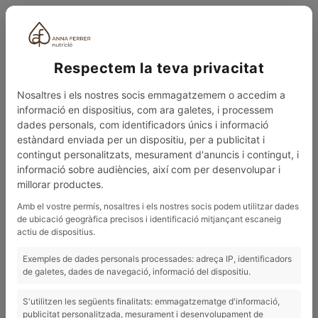
CAT
Respectem la teva privacitat
Nosaltres i els nostres socis emmagatzemem o accedim a
informació en dispositius, com ara galetes, i processem
dades personals, com identificadors únics i informació
estàndard enviada per un dispositiu, per a publicitat i
contingut personalitzats, mesurament d'anuncis i contingut, i
0
MENÚ
informació sobre audiències, així com per desenvolupar i
millorar productes.
BLOG
SOS MENOPAUSA. PUC TORNAR AL MEU COS D'ABANS?
Amb el vostre permís, nosaltres i els nostres socis podem utilitzar dades
de ubicació geogràfica precisos i identificació mitjançant escaneig
23/07/2025
actiu de dispositius.
SOS menopausa. Puc tornar al meu
Exemples de dades personals processades: adreça IP, identificadors
cos d'abans?
de galetes, dades de navegació, informació del dispositiu.
S'utilitzen les següents finalitats: emmagatzematge d'informació,
SOS MENOPAUSA. PUC TORNAR AL MEU COS
publicitat personalitzada, mesurament i desenvolupament de