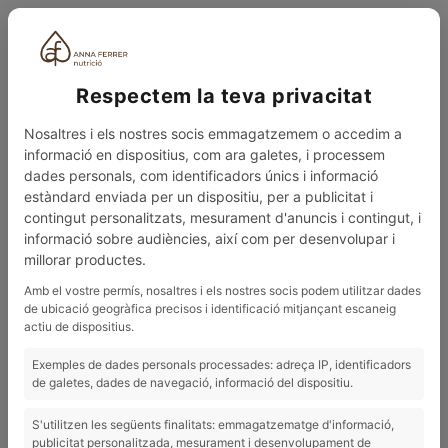
ESP
Respectem la teva privacitat
Nosaltres i els nostres socis emmagatzemem o accedim a
informació en dispositius, com ara galetes, i processem
dades personals, com identificadors únics i informació
estàndard enviada per un dispositiu, per a publicitat i
contingut personalitzats, mesurament d'anuncis i contingut, i
0
MENÚ
informació sobre audiències, així com per desenvolupar i
millorar productes.
BLOG
ALIGERAR LA DIGESTIÓN Y EL CUERPO...
Amb el vostre permís, nosaltres i els nostres socis podem utilitzar dades
de ubicació geogràfica precisos i identificació mitjançant escaneig
03/01/2023
actiu de dispositius.
Aligerar la digestión y el cuerpo...
Exemples de dades personals processades: adreça IP, identificadors
de galetes, dades de navegació, informació del dispositiu.
S'utilitzen les següents finalitats: emmagatzematge d'informació,
publicitat personalitzada, mesurament i desenvolupament de