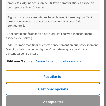
productes. Alguns socis també utilitzen característiques especials
com geolocalització precisa.
Alguns socis processen dades basant-se en interès legítim. Teniu
dret a oposar-vos a aquest processament a la secció de
configuració.
El consentiment és específic per a aquest lloc web (consentiment
específic del servei).
Podeu retirar o modificar el vostre consentiment en qualsevol moment
fent clic a la icona de configuració de galetes que apareix a la
cantonada de la pantalla.
Utilitzem 3 socis.
Veure llista completa de socis
Rebutjar tot
...¡DESPUÉS DE NAVIDADES!
Gestionar opcions
¿Cómo andas, de digestión? ¿Te sientes más pesada después
Acceptar tot
de las fiestas, tienes mal digerir, te levantas con la tripa