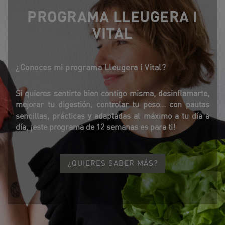
PROGRAMA LLEUGERA I
VITAL
¿Conoces mi programa Lleugera i Vital?
Si quieres sentirte bien contigo misma, desinflamarte,
mejorar tu digestión, controlar tu peso... con pautas
sencillas, prácticas y adaptadas al máximo a tu día a
día, ¡este programa de 12 semanas es para ti!
¿QUIERES SABER MÁS?