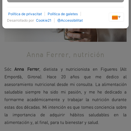
Política de privacitat
|
Política de galetes
|
▼
Desarrollado por
Cookie21
|
Accessibilitat
Anna Ferrer, nutrición
Sóc
Anna Ferrer
, dietista y nutricionista en Figueres (Alt
Empordà, Girona). Hace 20 años que me dedico al
asesoramiento nutricional desde mi consulta. La alimentación
saludable siempre ha sido mi pasión, y me he dedicado a
formarme académicamente y trabajar la nutrición durante
estas dos décadas. Mi intención es que tomes conciencia sobre
la importancia de adquirir hábitos saludables en la
alimentación y, al final, para tu bienestar y salud.