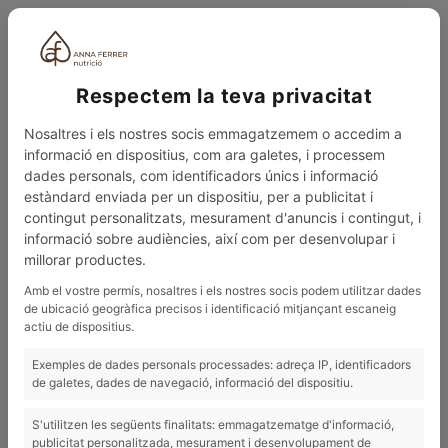
ESP
Respectem la teva privacitat
Nosaltres i els nostres socis emmagatzemem o accedim a
informació en dispositius, com ara galetes, i processem
dades personals, com identificadors únics i informació
estàndard enviada per un dispositiu, per a publicitat i
contingut personalitzats, mesurament d'anuncis i contingut, i
0
MENÚ
informació sobre audiències, així com per desenvolupar i
millorar productes.
BLOG
EL TEST DE INTOLERANCIAS ALIMENTARIAS ES LA HERRAMIENTA CLAVE
Amb el vostre permís, nosaltres i els nostres socis podem utilitzar dades
de ubicació geogràfica precisos i identificació mitjançant escaneig
11/11/2015
actiu de dispositius.
El test de intolerancias alimentarias
Exemples de dades personals processades: adreça IP, identificadors
es la herramienta clave
de galetes, dades de navegació, informació del dispositiu.
S'utilitzen les següents finalitats: emmagatzematge d'informació,
publicitat personalitzada, mesurament i desenvolupament de