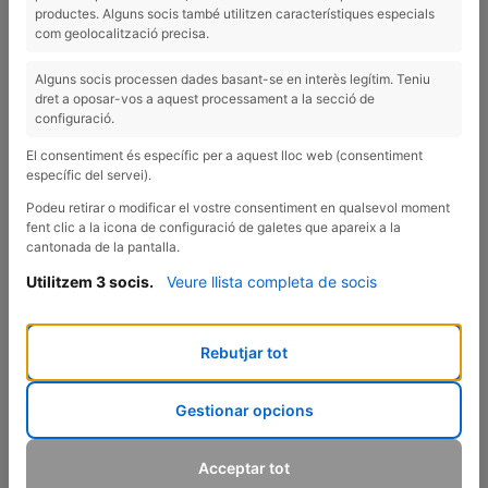
productes. Alguns socis també utilitzen característiques especials
com geolocalització precisa.
Alguns socis processen dades basant-se en interès legítim. Teniu
dret a oposar-vos a aquest processament a la secció de
configuració.
El consentiment és específic per a aquest lloc web (consentiment
específic del servei).
Podeu retirar o modificar el vostre consentiment en qualsevol moment
fent clic a la icona de configuració de galetes que apareix a la
cantonada de la pantalla.
Utilitzem 3 socis.
Veure llista completa de socis
EL DIARI DE GIRONA DEDICA UN PUBLIRREPORTAJE
A ESTA NUEVA PRUEBA.
Rebutjar tot
El texto explica que Anna Ferrer desde el principio ha
trabajado para ofrecer un servicio más personalizado y ha
incorporado nuevos métodos para complementar las
Gestionar opcions
dietas. Uno de ellos es el test de intolerancias alimentarias
que se realiza sobre más de 2.000 alimentos y es el paso
Acceptar tot
previo de muchas dietas.