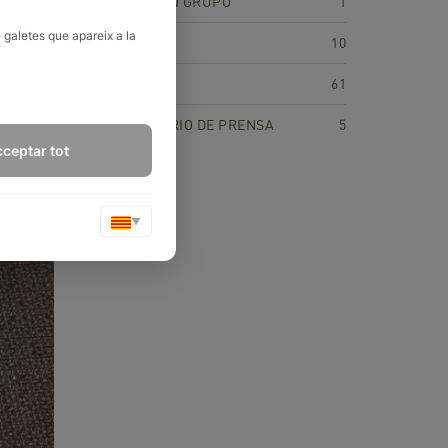
DEPÚRATE EN GRUPO
1
 galetes que apareix a la
NUTRICIÓN
10
RECETAS
61
RECOPILATORIO DE PRENSA
5
ceptar tot
▼