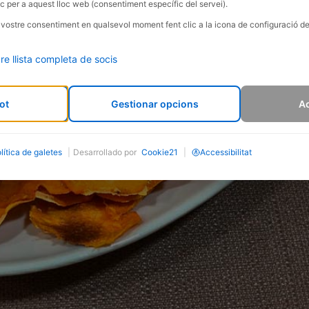
c per a aquest lloc web (consentiment específic del servei).
l vostre consentiment en qualsevol moment fent clic a la icona de configuració de
re llista completa de socis
ot
Gestionar opcions
Ac
lítica de galetes
|
Desarrollado por
Cookie21
|
Accessibilitat