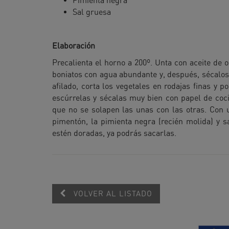
Pimienta negra
Sal gruesa
Elaboración
Precalienta el horno a 200º. Unta con aceite de 
boniatos con agua abundante y, después, sécalos
afilado, corta los vegetales en rodajas finas y 
escúrrelas y sécalas muy bien con papel de cocin
que no se solapen las unas con las otras. Con u
pimentón, la pimienta negra (recién molida) y s
estén doradas, ya podrás sacarlas.
VOLVER AL LISTADO