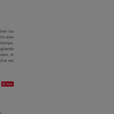
bien los
llo bien
 tiempo,
igilando
olvo, el
 Una vez
Save