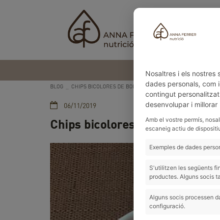
Nosaltres i els nostre
dades personals, com id
BLOG
CHIPS BICOLORES DE BONIATO
contingut personalitzat
desenvolupar i millorar
06/11/2019
Amb el vostre permís, nosal
Chips bicolores de boniato
escaneig actiu de dispositi
Exemples de dades persona
S'utilitzen les següents 
productes. Alguns socis t
Alguns socis processen da
configuració.