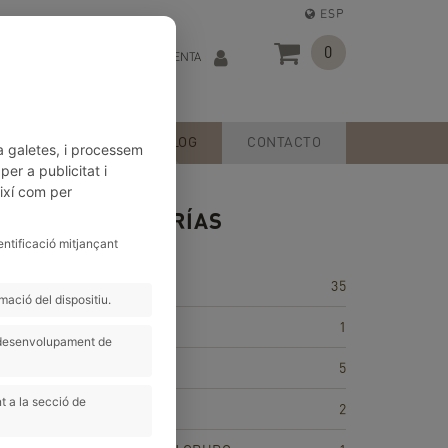
ESP
0
MI CUENTA
SERVICIOS
BLOG
CONTACTO
a galetes, i processem
er a publicitat i
així com per
CATEGORÍAS
entificació mitjançant
35
ació del dispositiu.
ACTIVIDADES
1
i desenvolupament de
CONSEJOS
5
t a la secció de
CONSELLS
2