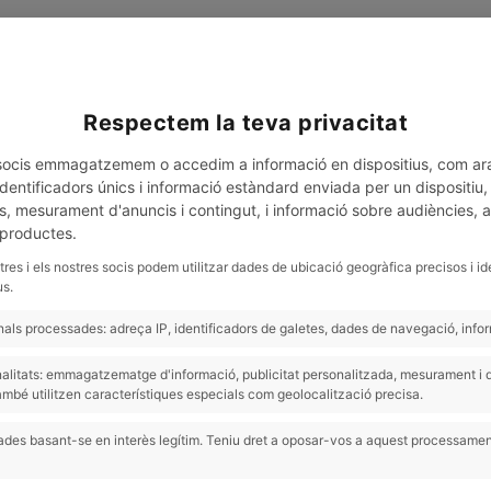
Respectem la teva privacitat
ANNA FERRER
SHOP
s socis emmagatzemem o accedim a informació en dispositius, com ar
entificadors únics i informació estàndard enviada per un dispositiu, p
s, mesurament d'anuncis i contingut, i informació sobre audiències, 
 productes.
tres i els nostres socis podem utilitzar dades de ubicació geogràfica precisos i id
us.
ls processades: adreça IP, identificadors de galetes, dades de navegació, inform
finalitats: emmagatzematge d'informació, publicitat personalitzada, mesurament 
ambé utilitzen característiques especials com geolocalització precisa.
des basant-se en interès legítim. Teniu dret a oposar-vos a aquest processamen