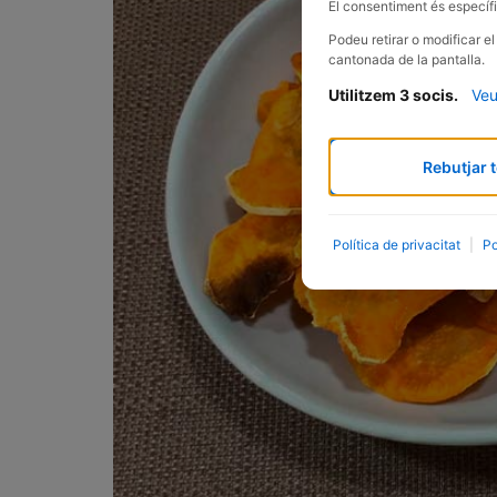
El consentiment és específi
Podeu retirar o modificar e
cantonada de la pantalla.
Utilitzem 3 socis.
Veu
Rebutjar t
Política de privacitat
|
Po