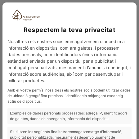
ESP
Respectem la teva privacitat
Nosaltres i els nostres socis emmagatzemem o accedim a
informació en dispositius, com ara galetes, i processem
dades personals, com identificadors únics i informació
estàndard enviada per un dispositiu, per a publicitat i
contingut personalitzats, mesurament d'anuncis i contingut, i
0
MENÚ
informació sobre audiències, així com per desenvolupar i
millorar productes.
BLOG
ES EL MOMENTO DE REALIZAR EL CAMBIO DEFINITIVO
Amb el vostre permís, nosaltres i els nostres socis podem utilitzar dades
de ubicació geogràfica precisos i identificació mitjançant escaneig
08/08/2025
actiu de dispositius.
Es el momento de realizar el cambio
Exemples de dades personals processades: adreça IP, identificadors
definitivo
de galetes, dades de navegació, informació del dispositiu.
S'utilitzen les següents finalitats: emmagatzematge d'informació,
ES EL MOMENTO DE REALIZAR EL CAMBIO
publicitat personalitzada, mesurament i desenvolupament de