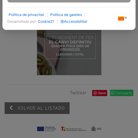
Política de privacitat
|
Política de galetes
|
▼
Desarrollado por
Cookie21
|
Accessibilitat
Twittear
Save
Compartir
VOLVER AL LISTADO