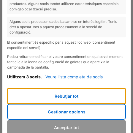
DEFINITIVO
productes. Alguns socis també utilitzen característiques especials
com geolocalització precisa.
¿Estás pensando que este septiembre te gustaría hacer un
cambio?
Alguns socis processen dades basant-se en interès legítim. Teniu
dret a oposar-vos a aquest processament a la secció de
¡Pues atención, porque quedan pocas semanas para apuntarte
configuració.
al
Programa Lleugera i Vital
con precio reducido!
El consentiment és específic per a aquest lloc web (consentiment
específic del servei).
Es el momento ideal para planificar cómo quieres volver a la
rutina: con más energía, más organización y, sobre todo, más
Podeu retirar o modificar el vostre consentiment en qualsevol moment
bienestar.
fent clic a la icona de configuració de galetes que apareix a la
cantonada de la pantalla.
🔸 12 semanas de acompañamiento
Utilitzem 3 socis.
Veure llista completa de socis
🔸 Menú personalizado y recetas de temporada
🔸 Sesiones individuales y grupales
🔸 Soporte semanal por WhatsApp
Rebutjar tot
🔸 E-book con recetas de temporada
🔸 Charlas conmigo y con la psicóloga Isa Romero
Gestionar opcions
👉 ¡Tienes hasta el 10 de agosto para reservar tu plaza con
precio reducido!
Acceptar tot
No lo dejes pasar ✨