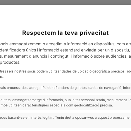
Respectem la teva privacitat
ANNA FERRER
SHOP
s socis emmagatzemem o accedim a informació en dispositius, com ar
entificadors únics i informació estàndard enviada per un dispositiu, p
s, mesurament d'anuncis i contingut, i informació sobre audiències, 
 productes.
tres i els nostres socis podem utilitzar dades de ubicació geogràfica precisos i id
nte
us.
ls processades: adreça IP, identificadors de galetes, dades de navegació, inform
finalitats: emmagatzematge d'informació, publicitat personalitzada, mesurament 
con el frío tienes peor digestión y más ganas de dulce? 🍭
ambé utilitzen característiques especials com geolocalització precisa.
tener su temperatura y pide alimentos que le ayuden a equilibrarse.
y comer
caliente
! 🍵
des basant-se en interès legítim. Teniu dret a oposar-vos a aquest processamen
mbres o verduras estofadas, ayudan a la digestión, aportan calma y 