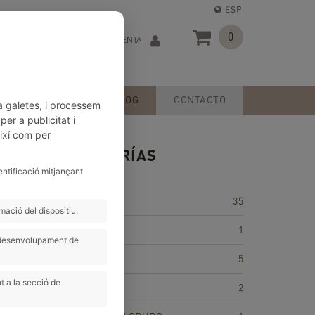
ESP
0
MI CUENTA
SERVICIOS
BLOG
CONTACTO
a galetes, i processem
er a publicitat i
així com per
CATEGORÍAS
entificació mitjançant
35
ació del dispositiu.
ACTIVIDADES
1
i desenvolupament de
CONSEJOS
5
 Por
t a la secció de
CONSELLS
2
hacen