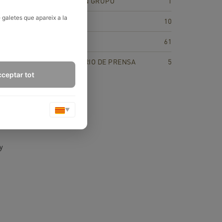
DEPÚRATE EN GRUPO
1
 galetes que apareix a la
NUTRICIÓN
10
ue los
RECETAS
61
ilibrado
RECOPILATORIO DE PRENSA
5
ceptar tot
yudan a
mbres,
▼
sobre
y