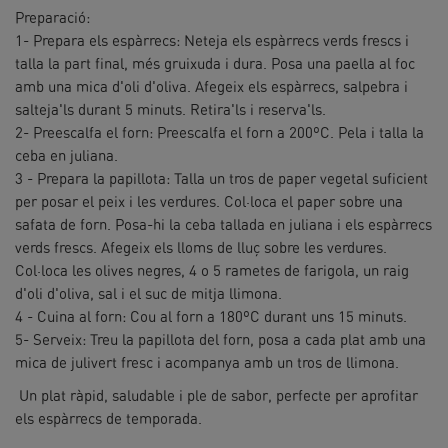
Preparació:
1- Prepara els espàrrecs: Neteja els espàrrecs verds frescs i
talla la part final, més gruixuda i dura. Posa una paella al foc
amb una mica d'oli d'oliva. Afegeix els espàrrecs, salpebra i
salteja'ls durant 5 minuts. Retira'ls i reserva'ls.
2️- Preescalfa el forn: Preescalfa el forn a 200ºC. Pela i talla la
ceba en juliana.
3 - Prepara la papillota: Talla un tros de paper vegetal suficient
per posar el peix i les verdures. Col·loca el paper sobre una
safata de forn. Posa-hi la ceba tallada en juliana i els espàrrecs
verds frescs. Afegeix els lloms de lluç sobre les verdures.
Col·loca les olives negres, 4 o 5 rametes de farigola, un raig
d'oli d'oliva, sal i el suc de mitja llimona.
4 - Cuina al forn: Cou al forn a 180ºC durant uns 15 minuts.
5- Serveix: Treu la papillota del forn, posa a cada plat amb una
mica de julivert fresc i acompanya amb un tros de llimona.
Un plat ràpid, saludable i ple de sabor, perfecte per aprofitar
els espàrrecs de temporada.