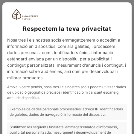
ESP
Respectem la teva privacitat
Nosaltres i els nostres socis emmagatzemem o accedim a
informació en dispositius, com ara galetes, i processem
dades personals, com identificadors únics i informació
estàndard enviada per un dispositiu, per a publicitat i
contingut personalitzats, mesurament d'anuncis i contingut, i
0
MENÚ
informació sobre audiències, així com per desenvolupar i
millorar productes.
BLOG
LLUÇ A LA PAPILLOTA AMB ESPÀRRECS VERDS FRESCS
Amb el vostre permís, nosaltres i els nostres socis podem utilitzar dades
de ubicació geogràfica precisos i identificació mitjançant escaneig
07/02/2025
actiu de dispositius.
Lluç a la papillota amb espàrrecs
Exemples de dades personals processades: adreça IP, identificadors
verds frescs
de galetes, dades de navegació, informació del dispositiu.
S'utilitzen les següents finalitats: emmagatzematge d'informació,
publicitat personalitzada, mesurament i desenvolupament de