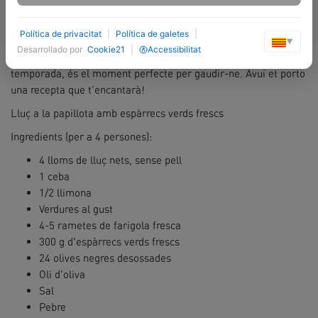
LLUÇ A LA PAPILLOTA AMB ESPÀRRECS VERDS
FRESCS
Política de privacitat
|
Política de galetes
|
▼
Desarrollado por
Cookie21
|
Accessibilitat
Si t’agrada anar a buscar-ne o simplement aprofitar els de
temporada, és el moment perfecte per gaudir-ne. Avui et porto
una recepta que t’encantarà!
Lluç a la papillota amb espàrrecs verds frescs
Ingredients (per a 4 persones):
4 lloms de lluç nets, sense pell
1 ceba
1/2 llimona
Verdures al gust
4-5 rametes de farigola fresca
300 g d'espàrrecs verds frescs
24 olives negres desossades
Oli d'oliva
Sal
Pebre