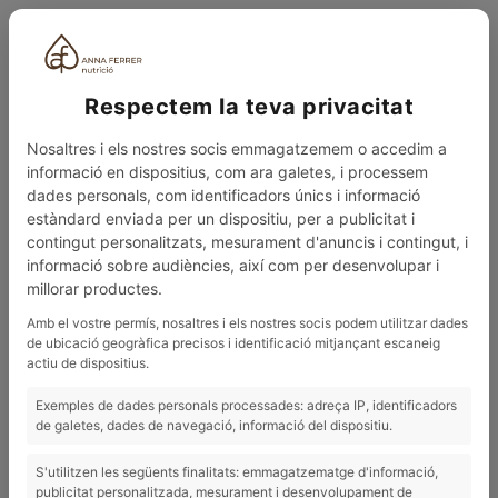
ESP
Respectem la teva privacitat
Nosaltres i els nostres socis emmagatzemem o accedim a
informació en dispositius, com ara galetes, i processem
dades personals, com identificadors únics i informació
estàndard enviada per un dispositiu, per a publicitat i
contingut personalitzats, mesurament d'anuncis i contingut, i
0
MENÚ
informació sobre audiències, així com per desenvolupar i
millorar productes.
BLOG
MOUSSE DE BONIATO, CACAO Y COCO
Amb el vostre permís, nosaltres i els nostres socis podem utilitzar dades
de ubicació geogràfica precisos i identificació mitjançant escaneig
10/10/2022
actiu de dispositius.
Mousse de boniato, cacao y coco
Exemples de dades personals processades: adreça IP, identificadors
de galetes, dades de navegació, informació del dispositiu.
S'utilitzen les següents finalitats: emmagatzematge d'informació,
publicitat personalitzada, mesurament i desenvolupament de