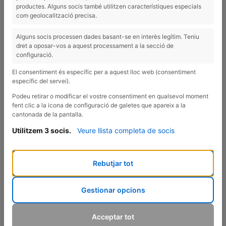
productes. Alguns socis també utilitzen característiques especials
com geolocalització precisa.
Alguns socis processen dades basant-se en interès legítim. Teniu
dret a oposar-vos a aquest processament a la secció de
configuració.
El consentiment és específic per a aquest lloc web (consentiment
específic del servei).
Podeu retirar o modificar el vostre consentiment en qualsevol moment
fent clic a la icona de configuració de galetes que apareix a la
cantonada de la pantalla.
Utilitzem 3 socis.
Veure llista completa de socis
Rebutjar tot
Gestionar opcions
UNA RECETA DULCE Y SALUDABLE
una receta dulce, deliciosa y saludable como
¡Hoy os regalo
Acceptar tot
pocas!