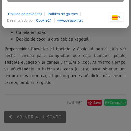
Ingredientes:
Política de privacitat
|
Política de galetes
|
▼
1 boniato asado
Desarrollado por
Cookie21
|
Accessibilitat
Cacao puro al 100%
Canela en polvo
Bebida de coco (u otra bebida vegetal)
Preparación:
Envuelve el boniato y ásalo al horno. Una vez
hecho –pincha para comprobar que esté blando–, pélalo,
añádele el cacao y la canela y tritúralo todo. Al mismo tiempo,
ve añadiéndole la bebida de coco (u otra) para obtener una
textura más cremosa, al gusto; puedes añadirle más cacao o
canela, también al gusto.
Twittear
Save
Compartir
VOLVER AL LISTADO