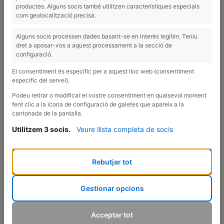
¿Vas al súper y no sabes qué es realmente saludable? 🛒
productes. Alguns socis també utilitzen característiques especials
com geolocalització precisa.
Hay mucha variedad y muchas veces puedes acabar
comprando más de lo necesario, o productos que aportan poco
Alguns socis processen dades basant-se en interès legítim. Teniu
valor nutricional. Además, si vas con hambre, te apetecerá
dret a oposar-vos a aquest processament a la secció de
comprar de todo y llenarás más el carrito.
configuració.
Hoy te enseño mi compra de esta semana en el supermercado,
El consentiment és específic per a aquest lloc web (consentiment
¡para que veas que, si se quiere, se puede comprar bien y
específic del servei).
saludable! 🍎
Podeu retirar o modificar el vostre consentiment en qualsevol moment
fent clic a la icona de configuració de galetes que apareix a la
cantonada de la pantalla.
Utilitzem 3 socis.
Veure llista completa de socis
Rebutjar tot
Gestionar opcions
Acceptar tot