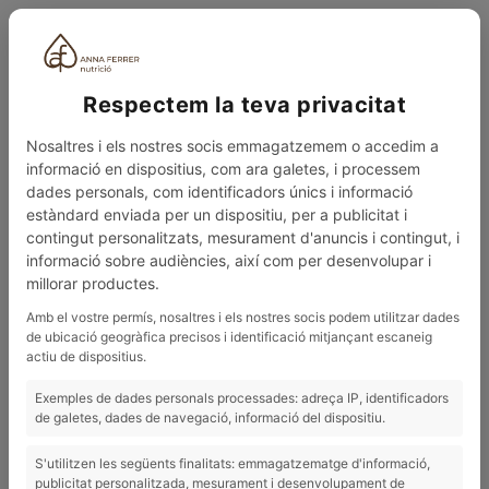
ESP
Respectem la teva privacitat
Nosaltres i els nostres socis emmagatzemem o accedim a
informació en dispositius, com ara galetes, i processem
dades personals, com identificadors únics i informació
estàndard enviada per un dispositiu, per a publicitat i
contingut personalitzats, mesurament d'anuncis i contingut, i
0
MENÚ
informació sobre audiències, així com per desenvolupar i
millorar productes.
BLOG
¿QUÉ COMPRAS EN EL SUPERMERCADO?
Amb el vostre permís, nosaltres i els nostres socis podem utilitzar dades
de ubicació geogràfica precisos i identificació mitjançant escaneig
30/09/2025
actiu de dispositius.
¿Qué compras en el supermercado?
Exemples de dades personals processades: adreça IP, identificadors
de galetes, dades de navegació, informació del dispositiu.
¿QUÉ COMPRAS EN EL SUPERMERCADO?
S'utilitzen les següents finalitats: emmagatzematge d'informació,
publicitat personalitzada, mesurament i desenvolupament de