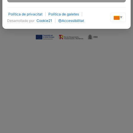
Twittear
Save
Compartir
Política de privacitat
|
Política de galetes
|
VOLVER AL LISTADO
▼
Desarrollado por
Cookie21
|
Accessibilitat