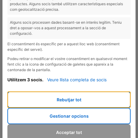
¿Te sientes más cansada o sin energía con la perimenopausia o
productes. Alguns socis també utilitzen característiques especials
menopausia? 🤯
com geolocalització precisa.
¡En el reel de hoy te cuento lo más importante que debes
Alguns socis processen dades basant-se en interès legítim. Teniu
incorporar en tu rutina en esta etapa de la vida! 💛
dret a oposar-vos a aquest processament a la secció de
configuració.
El consentiment és específic per a aquest lloc web (consentiment
específic del servei).
Podeu retirar o modificar el vostre consentiment en qualsevol moment
fent clic a la icona de configuració de galetes que apareix a la
cantonada de la pantalla.
Utilitzem 3 socis.
Veure llista completa de socis
Rebutjar tot
Gestionar opcions
Save
Compartir
VOLVER AL LISTADO
Acceptar tot