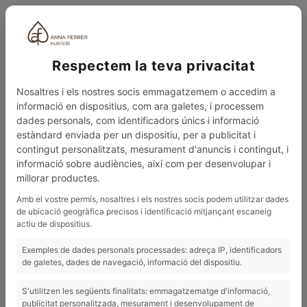
ESP
Respectem la teva privacitat
Nosaltres i els nostres socis emmagatzemem o accedim a
informació en dispositius, com ara galetes, i processem
dades personals, com identificadors únics i informació
estàndard enviada per un dispositiu, per a publicitat i
contingut personalitzats, mesurament d'anuncis i contingut, i
0
MENÚ
informació sobre audiències, així com per desenvolupar i
millorar productes.
BLOG
¿SIN ENERGÍA? LA FUERZA ES LA CLAVE
Amb el vostre permís, nosaltres i els nostres socis podem utilitzar dades
de ubicació geogràfica precisos i identificació mitjançant escaneig
26/08/2025
actiu de dispositius.
¿Sin energía? La fuerza es la clave
Exemples de dades personals processades: adreça IP, identificadors
de galetes, dades de navegació, informació del dispositiu.
¿SIN ENERGÍA? LA FUERZA ES LA CLAVE
S'utilitzen les següents finalitats: emmagatzematge d'informació,
publicitat personalitzada, mesurament i desenvolupament de